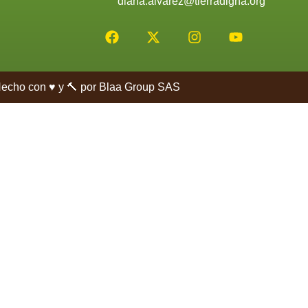
diana.alvarez@tierradigna.org
Hecho con ♥️ y 🔨 por
Blaa Group SAS