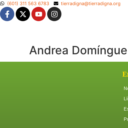
(601) 311 563 6783
tierradigna@tierradigna.org
Andrea Domíngue
E
N
Lí
Es
P